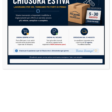
Contattaci su WhatsApp
Ricambi per Microcar
E' il tuo punto di riferimento online per ricambi
compatibili per tutte le microcar.
Consegne rapide, supporto affidabile e oltre 10 anni
di esperienza nel settore. Affidati a chi conosce