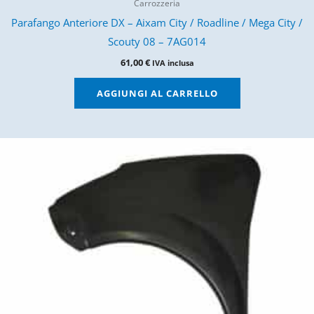
Carrozzeria
Parafango Anteriore DX – Aixam City / Roadline / Mega City /
Scouty 08 – 7AG014
61,00
€
IVA inclusa
AGGIUNGI AL CARRELLO