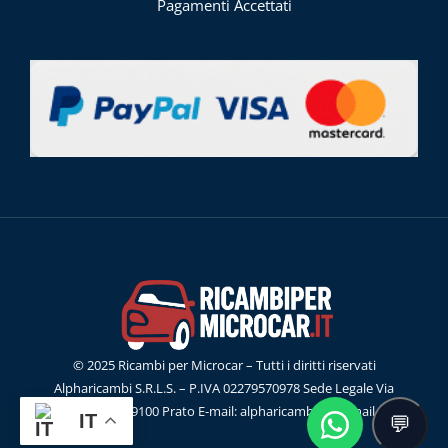
Pagamenti Accettati
© 2025 Ricambi per Microcar – Tutti i diritti riservati
Alpharicambi S.R.L.S. – P.IVA 02279570978 Sede Legale Via
G.Ferraris, 55 59100 Prato E-mail: alpharicambisrl@gmail.com
IT