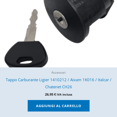
Accessori
Tappo Carburante Ligier 1410212 / Aixam 1K016 / Italcar /
Chatenet CH26
26,95
€
IVA inclusa
AGGIUNGI AL CARRELLO