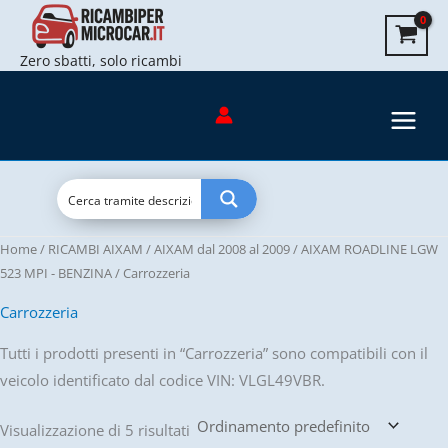
Vai
al
Zero sbatti, solo ricambi
contenuto
Home
/
RICAMBI AIXAM
/
AIXAM dal 2008 al 2009
/
AIXAM ROADLINE LGW
523 MPI - BENZINA
/ Carrozzeria
Carrozzeria
Tutti i prodotti presenti in “Carrozzeria” sono compatibili con il
veicolo identificato dal codice VIN: VLGL49VBR.
Visualizzazione di 5 risultati