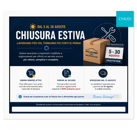
tra cui tappi, tubazioni, pompe benzina e filtri.
Ordina su
RicambiPerMicrocar.it
CHIUDI
Cerca
CERCA
Dubbi sulla compatibilità? Cerchi un
ricambio che non abbiamo?
Contattaci su WhatsApp