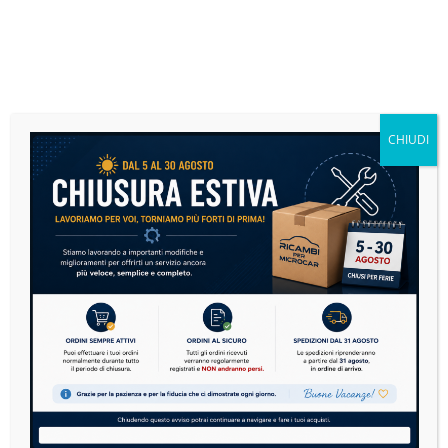
quantità
Serratura Porta Dx - tutte le Ligier 0081806 -
Aixam 7K061
Disponibile
Serratura Porta Sx - tutte le Ligier 0081806 - Aixam 7K061
CHIUDI
128,10
€
IVA inclusa
Serratura
AGGIUNGI
Porta
Dx
-
tutte
le
Ligier
0081806
-
Serratura Porta Sx - tutte le Ligier 0081807 -