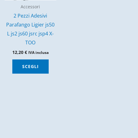
Accessori
2 Pezzi Adesivi
Parafango Ligier js50
L js2 js60 jsrc jsp4 X-
TOO
12,20
€
IVA inclusa
Questo
SCEGLI
prodotto
ha
più
varianti.
Le
opzioni
possono
essere