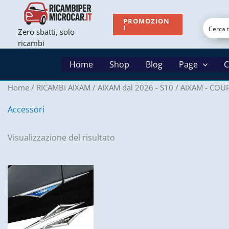
Vai
al
PROMOZION
I
Zero sbatti, solo
contenuto
ricambi
Home
Shop
Blog
Page
C
Home
/
RICAMBI AIXAM
/
AIXAM dal 2026 - S10
/
AIXAM - COU
Accessori
Visualizzazione del risultato