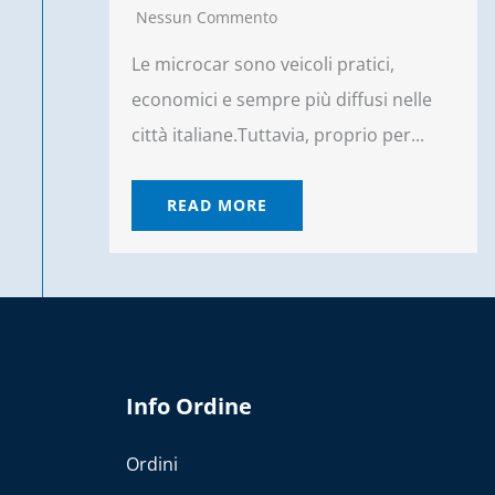
Nessun Commento
Le microcar sono veicoli pratici,
economici e sempre più diffusi nelle
città italiane.Tuttavia, proprio per...
READ MORE
Info Ordine
Ordini