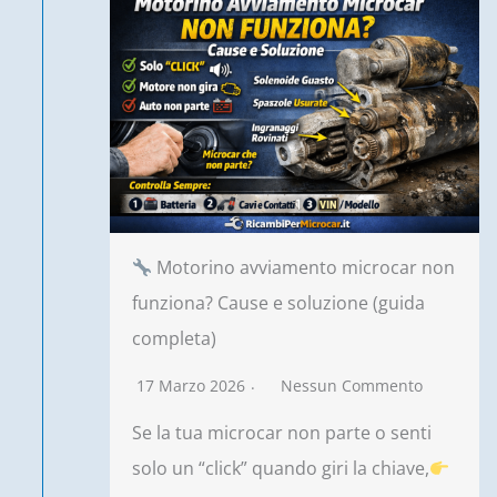
Motorino avviamento microcar non
funziona? Cause e soluzione (guida
completa)
17 Marzo 2026
Nessun Commento
Se la tua microcar non parte o senti
solo un “click” quando giri la chiave,