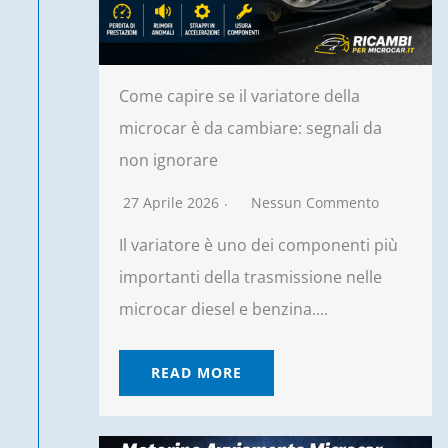
Come capire se il variatore della
microcar è da cambiare: segnali da
non ignorare
27 Aprile 2026
Nessun Commento
Il variatore è uno dei componenti più
importanti della trasmissione nelle
microcar diesel e benzina....
READ MORE