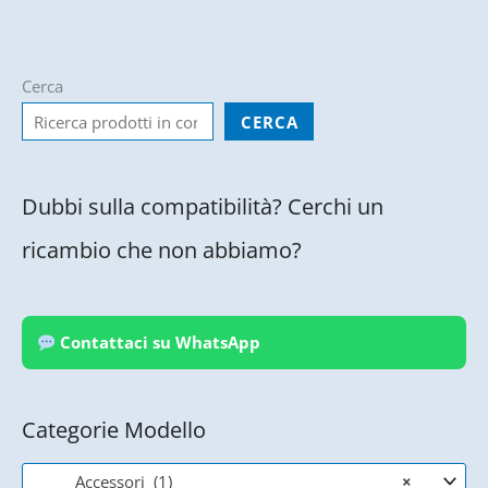
ha
più
varianti.
Cerca
Le
opzioni
CERCA
possono
essere
Dubbi sulla compatibilità? Cerchi un
scelte
nella
ricambio che non abbiamo?
pagina
del
prodotto
Contattaci su WhatsApp
Categorie Modello
Accessori (1)
×