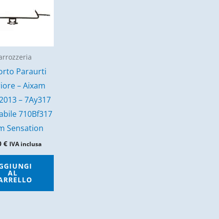
arrozzeria
rto Paraurti
iore – Aixam
 2013 – 7Ay317
abile 710Bf317
m Sensation
0
€
IVA inclusa
GGIUNGI
AL
ARRELLO