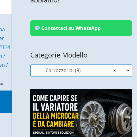
Contattaci su WhatsApp
rna
er
P114
Categorie Modello
n /
on /
Carrozzeria (8)
×
sa