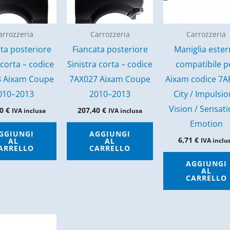
arrozzeria
Carrozzeria
Carrozzeria
ta posteriore
Fiancata posteriore
Maniglia este
 corta – codice
Sinistra corta – codice
compatibile p
8 Aixam Coupe
7AX027 Aixam Coupe
Aixam codice 7A
010–2013
2010–2013
City / Impulsio
Vision / Sensati
40
€
207,40
€
IVA inclusa
IVA inclusa
Emotion
GGIUNGI
AGGIUNGI
6,71
€
AL
AL
IVA inclu
ARRELLO
CARRELLO
AGGIUNGI
AL
CARRELLO