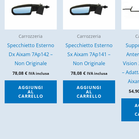
Carrozzeria
Carrozzeria
C
Specchietto Esterno
Specchietto Esterno
Suppo
Dx Aixam 7Ap142 –
Sx Aixam 7Ap141 –
Anter
Non Originale
Non Originale
Vision
– Adatt
78,08
€
78,08
€
IVA inclusa
IVA inclusa
Aixa
AGGIUNGI
AGGIUNGI
54,9
AL
AL
CARRELLO
CARRELLO
A
C