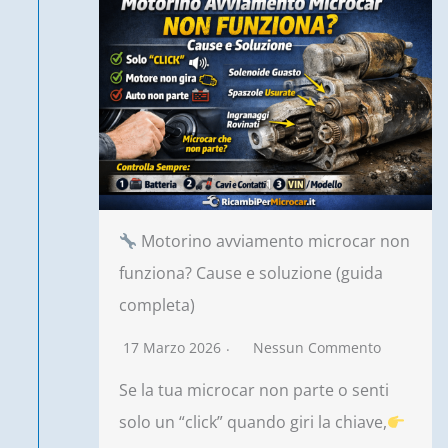
Motorino avviamento microcar non
funziona? Cause e soluzione (guida
completa)
17 Marzo 2026
Nessun Commento
Se la tua microcar non parte o senti
solo un “click” quando giri la chiave,