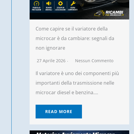
Come capire se il variatore della
microcar è da cambiare: segnali da
non ignorare
27 Aprile 2026
Nessun Commento
Il variatore è uno dei componenti più
importanti della trasmissione nelle
microcar diesel e benzina....
READ MORE