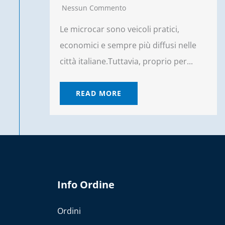
Nessun Commento
Le microcar sono veicoli pratici,
economici e sempre più diffusi nelle
città italiane.Tuttavia, proprio per...
READ MORE
Info Ordine
Ordini