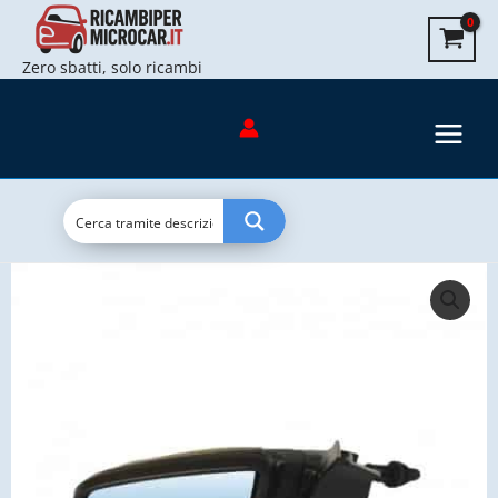
Dx
Vai
Aixam
al
7Ap142
Zero sbatti, solo ricambi
contenuto
-
Non
Originale
quantità