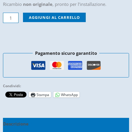
Ricambio
non originale
, pronto per l’installazione.
Specchietto
AGGIUNGI AL CARRELLO
Esterno
Dx
Aixam
7Ap142
Pagamento sicuro garantito
-
Non
Originale
quantità
Condividi:
Stampa
WhatsApp
Descrizione