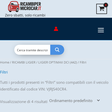
Vai
al
Zero sbatti, solo ricambi
contenuto
Home
/
RICAMBI LIGIER
/
LIGIER OPTIMAX DCI (442)
/ Filtri
Filtri
Tutti i prodotti presenti in “Filtri” sono compatibili con il veicolo
identificato dal codice VIN: VJRJS40CR4.
Visualizzazione di 4 risultati