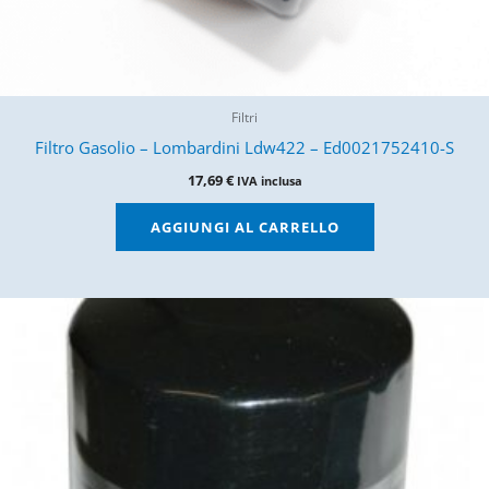
Filtri
Filtro Gasolio – Lombardini Ldw422 – Ed0021752410-S
17,69
€
IVA inclusa
AGGIUNGI AL CARRELLO