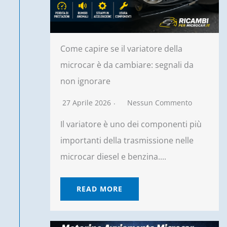
Come capire se il variatore della
microcar è da cambiare: segnali da
non ignorare
27 Aprile 2026
Nessun Commento
Il variatore è uno dei componenti più
importanti della trasmissione nelle
microcar diesel e benzina....
READ MORE