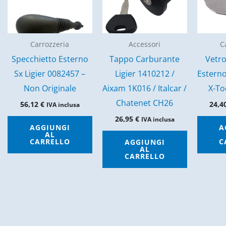
Carrozzeria
Accessori
C
Specchietto Esterno
Tappo Carburante
Vetro
Sx Ligier 0082457 –
Ligier 1410212 /
Esterno
Non Originale
Aixam 1K016 / Italcar /
X-To
Chatenet CH26
56,12
€
24,4
IVA inclusa
26,95
€
IVA inclusa
AGGIUNGI
A
AL
CARRELLO
C
AGGIUNGI
AL
CARRELLO