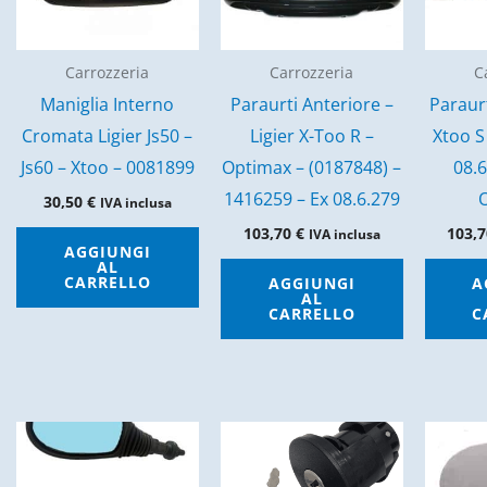
Carrozzeria
Carrozzeria
C
Maniglia Interno
Paraurti Anteriore –
Paraur
Cromata Ligier Js50 –
Ligier X-Too R –
Xtoo S
Js60 – Xtoo – 0081899
Optimax – (0187848) –
08.6
1416259 – Ex 08.6.279
O
30,50
€
IVA inclusa
103,70
€
103,
IVA inclusa
AGGIUNGI
AL
CARRELLO
AGGIUNGI
A
AL
CARRELLO
C