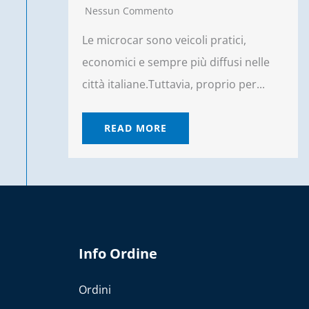
Nessun Commento
Le microcar sono veicoli pratici,
economici e sempre più diffusi nelle
città italiane.Tuttavia, proprio per...
READ MORE
Info Ordine
Ordini