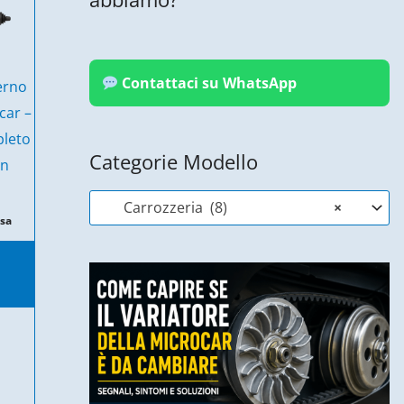
Contattaci su WhatsApp
erno
car –
pleto
Categorie Modello
on
Carrozzeria (8)
×
usa