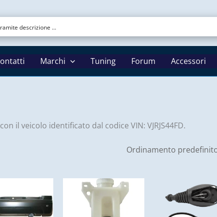
ontatti
Marchi
Tuning
Forum
Accessori
con il veicolo identificato dal codice VIN: VJRJS44FD.