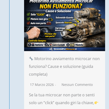
Motorino avviamento microcar non
funziona? Cause e soluzione (guida
completa)
17 Marzo 2026
Nessun Commento
Se la tua microcar non parte o senti
solo un “click” quando giri la chiave,