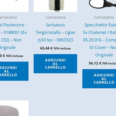
arrozzeria
Carrozzeria
Carrozzeria
ti Posteriore –
Serbatoio
Specchietto Est
 – 0188001 (Ex
Tergicristallo – Ligier
Sx Chatenet / Ital
.332) – Non
Js50 Ixo – 0063323
05.20.016 – Com
riginale
Di Cover – N
63,44
€
IVA inclusa
Originale
70
€
IVA inclusa
AGGIUNGI
56,12
€
AL
IVA incl
CARRELLO
GGIUNGI
AL
ARRELLO
AGGIUNGI
AL
CARRELLO