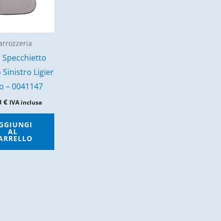
arrozzeria
 Specchietto
 Sinistro Ligier
o – 0041147
0
€
IVA inclusa
GGIUNGI
AL
ARRELLO