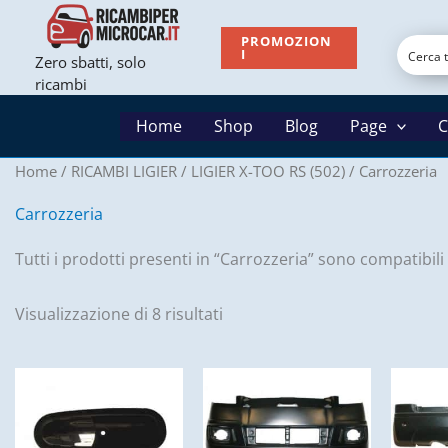
Vai
al
PROMOZION
I
Zero sbatti, solo
contenuto
ricambi
Home
Shop
Blog
Page
C
Home
/
RICAMBI LIGIER
/
LIGIER X-TOO RS (502)
/ Carrozzeria
Carrozzeria
Tutti i prodotti presenti in “Carrozzeria” sono compatibili 
Visualizzazione di 8 risultati