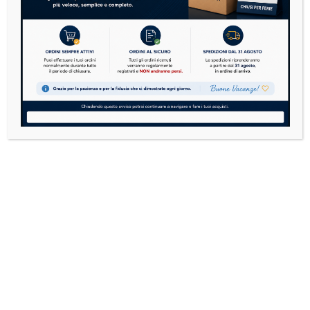
VARIATORE & CAMBIO
2 PRODOTTI
Cerca
CERCA
Dubbi sulla compatibilità? Cerchi un
ricambio che non abbiamo?
Contattaci su WhatsApp