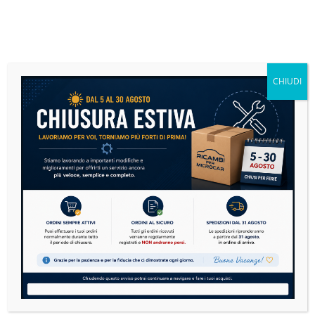
Quando sostituire l’alzavetro?
La sostituzione è consigliata in presenza di:
vetro che non sale o non scende
movimento lento o irregolare del finestrino
CHIUDI
rumori provenienti dal meccanismo
cavi spezzati o usurati
blocco del sistema di sollevamento
Vantaggi del ricambio
Un alzavetro efficiente garantisce il corretto funzionamento
del finestrino elettrico, migliorando comfort e sicurezza
durante l’utilizzo della microcar.
Grazie all’elevata qualità costruttiva e all’ottima
compatibilità con i fissaggi originali, questo ricambio
rappresenta una valida alternativa al componente originale,