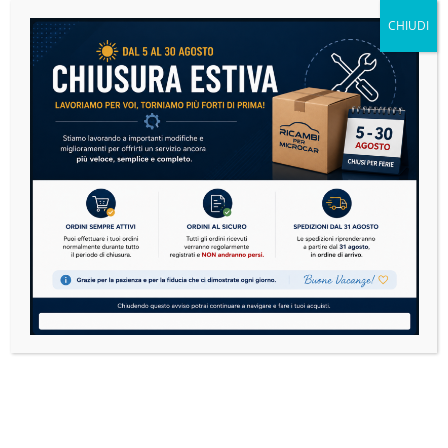
CHIUDI
Cerca
CERCA
Dubbi sulla compatibilità? Cerchi un
ricambio che non abbiamo?
Contattaci su WhatsApp
Ricambi per Microcar