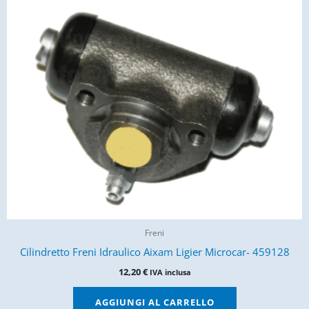
Freni
Cilindretto Freni Idraulico Aixam Ligier Microcar- 459128
12,20
€
IVA inclusa
AGGIUNGI AL CARRELLO