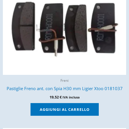
Freni
Pastiglie Freno ant. con Spia H30 mm Ligier Xtoo 0181037
19,52
€
IVA inclusa
AGGIUNGI AL CARRELLO