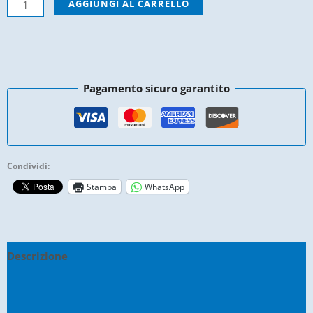
Antivibrante
AGGIUNGI AL CARRELLO
radiatore
-
Ligier
-
Pagamento sicuro garantito
0118203
quantità
Condividi:
Stampa
WhatsApp
Descrizione
Informazioni aggiuntive