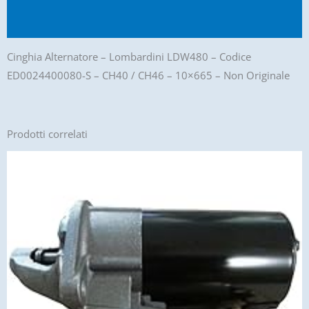
Recensioni (0)
Cinghia Alternatore – Lombardini LDW480 – Codice
ED0024400080-S – CH40 / CH46 – 10×665 – Non Originale
Prodotti correlati