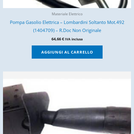
Materiale Elettrico
Pompa Gasolio Elettrica – Lombardini Soltanto Mot.492
(1404709) – R.Doc Non Originale
64,66
€
IVA inclusa
AGGIUNGI AL CARRELLO