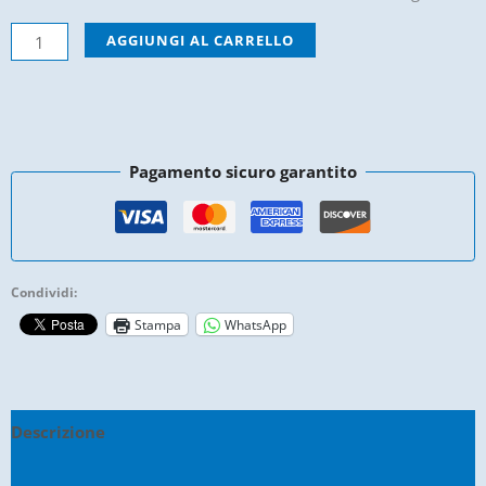
Cinghia
AGGIUNGI AL CARRELLO
Alternatore
-
Lombardini
LDW480
Pagamento sicuro garantito
-
Codice
ED0024400080-
S
Condividi:
-
Stampa
WhatsApp
CH40
/
CH46
-
Descrizione
10x665
quantità
Informazioni aggiuntive