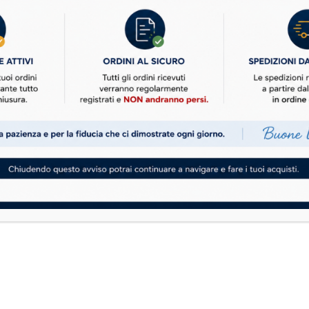
re equilibrio e sicurezza.
Spedizioni e
Link utili
Pagamenti
Privacy Policy
Cookie Policy
gna rapida in tutta Italia
Condizioni di Vendit