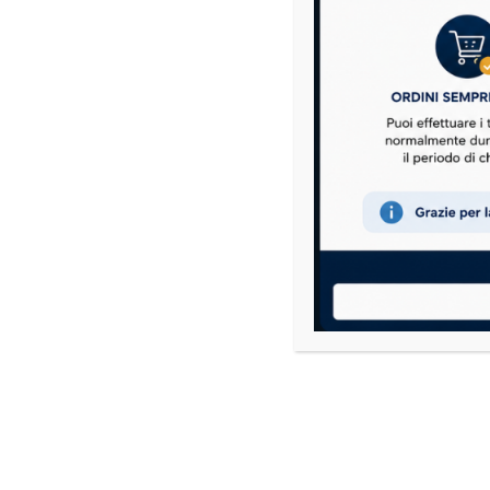
Riduzione della capacità frenante
Usura oltre i limiti
Si consiglia la sostituzione in coppia (DX + SX) per garanti
Ordina su
RicambiPerMicrocar.it
Ricambi per Microcar
E' il tuo punto di riferimento
C
onse
online per ricambi compatibili per