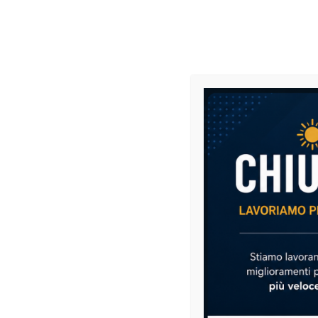
sostituire dischi usurati o danneggiati, ripristinando la co
Codice prodotto:
1004475
Posizione:
Lato destro (DX)
Fissaggio:
3 attacchi / 3 fori
Tipologia:
Disco freno
Caratteristiche:
Superficie lavorata per frenata uniforme
Buona dissipazione del calore
Riduzione vibrazioni e rumorosità
Installazione semplice (plug & play)
Quando sostituirlo?
Vibrazioni in frenata
Disco rigato o deformato