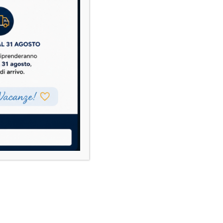
Info Ordine
Ordini
Dettagli account
a