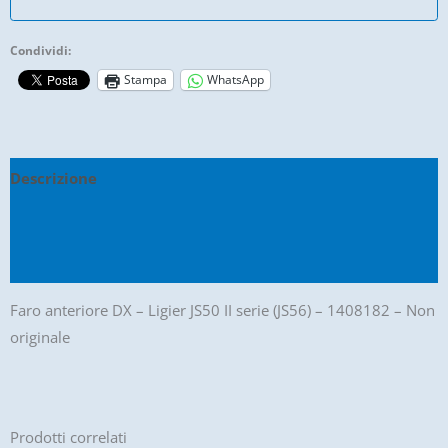
serie
(JS56)
Condividi:
-
Stampa
WhatsApp
1408182
quantità
Descrizione
Informazioni aggiuntive
Recensioni (0)
Faro anteriore DX – Ligier JS50 II serie (JS56) – 1408182 – Non
originale
Prodotti correlati