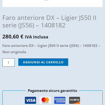
Faro anteriore DX – Ligier JS50 II
serie (JS56) – 1408182
280,60
€
IVA inclusa
Faro anteriore DX – Ligier JS50 II serie (JS56) – 1408182 –
Non originale
Faro
AGGIUNGI AL CARRELLO
anteriore
DX
-
Ligier
Pagamento sicuro garantito
JS50
II