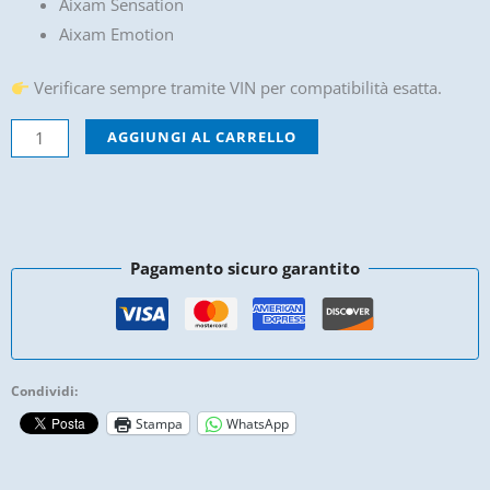
Aixam Sensation
Aixam Emotion
Verificare sempre tramite VIN per compatibilità esatta.
Griglia
AGGIUNGI AL CARRELLO
Anteriore
Aixam
Nero
Brillante
Pagamento sicuro garantito
Nido
d'ape
761BL016X
quantità
Condividi:
Stampa
WhatsApp