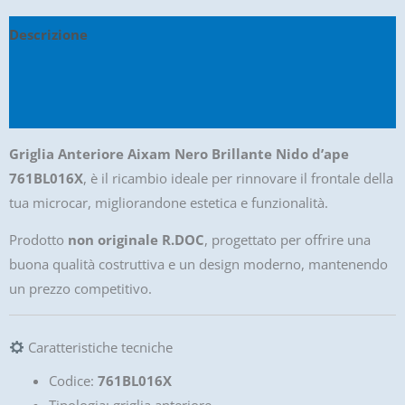
Descrizione
Informazioni aggiuntive
Recensioni (0)
Griglia Anteriore Aixam Nero Brillante Nido d’ape
761BL016X
, è il ricambio ideale per rinnovare il frontale della
tua microcar, migliorandone estetica e funzionalità.
Prodotto
non originale R.DOC
, progettato per offrire una
buona qualità costruttiva e un design moderno, mantenendo
un prezzo competitivo.
Caratteristiche tecniche
Codice:
761BL016X