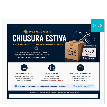
veicolo)
Un ricambio di facile montaggio, essenziale per ripristinare
l’estetica laterale del veicolo.
CHIUDI
Ordina su
RicambiPerMicrocar.it
Cerca
CERCA
Dubbi sulla compatibilità? Cerchi un
ricambio che non abbiamo?