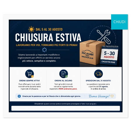
Quando sostituire il paraurti?
La sostituzione è consigliata in presenza di:
CHIUDI
crepe o rotture
deformazioni causate da urti
fissaggi danneggiati
deterioramento estetico
riparazioni non più affidabili
Vantaggi del ricambio
Un paraurti in buone condizioni migliora l’estetica del
veicolo e contribuisce alla protezione dei componenti
anteriori come fari, radiatore e carrozzeria.
Per garantire la corretta compatibilità si consiglia sempre di
verificare il codice originale installato sul veicolo prima
dell’acquisto.