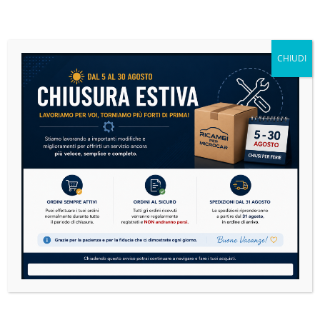
crepe o rotture
deformazioni dovute a urti
supporti di fissaggio danneggiati
CHIUDI
deterioramento estetico
riparazioni precedenti non più affidabili
Vantaggi del ricambio
Un paraurti posteriore in perfette condizioni protegge la
carrozzeria e i componenti posteriori della microcar,
migliorandone al tempo stesso l’estetica e contribuendo a
mantenere il valore del veicolo.
Grazie alla sua elevata precisione costruttiva, garantisce un
montaggio semplice e un’ottima integrazione con il design
originale della Ligier X-Too e X-Due.
Per garantire la corretta compatibilità si consiglia sempre di