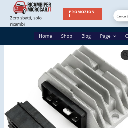
Vai
al
PROMOZION
I
Zero sbatti, solo
contenuto
ricambi
Home
Shop
Blog
Page
C