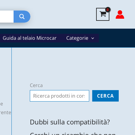
tensione
1ª
serie
-
Guida al telaio Microcar
Lombardini
Categorie
–
ED0073624020-
S
quantità
Cerca
CERCA
ce
rrente
Dubbi sulla compatibilità?
Cerchi un ricambio che non