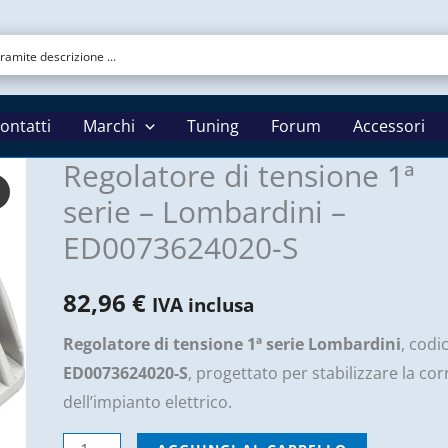
ontatti
Marchi
Tuning
Forum
Accessori
Regolatore di tensione 1ª
serie – Lombardini –
ED0073624020-S
82,96
€
IVA inclusa
Regolatore di tensione 1ª serie Lombardini
, codi
ED0073624020-S
, progettato per stabilizzare la co
dell’impianto elettrico.
Regolatore