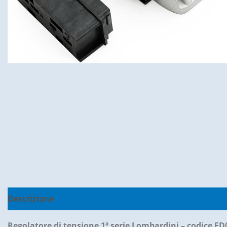
Descrizione
Informazioni aggiuntive
Recensioni (0
Regolatore di tensione 1ª serie Lombardini – codice E