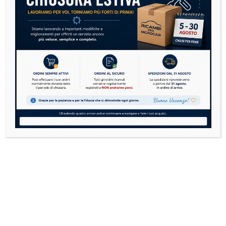
Contattaci su WhatsApp
Ricambi per Microcar
E' il tuo punto di riferimento online per ricambi
compatibili per tutte le microcar.
Consegne rapide, supporto affidabile e oltre 10 anni
di esperienza nel settore. Affidati a chi conosce