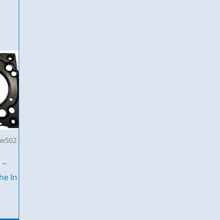
dw502
 –
he In