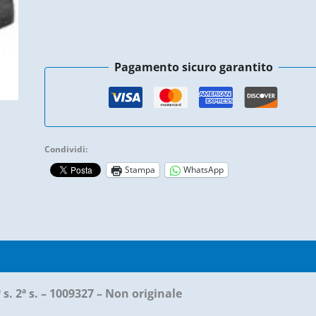
-
Ligier
JSRC
Pagamento sicuro garantito
/
Microcar
M8
F8
Condividi:
MGO
Stampa
WhatsApp
1ª
s.
2ª
s.
)
-
1009327
. 2ª s. – 1009327 – Non originale
quantità