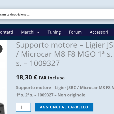
ontatti
Marchi
Tuning
Forum
Accessori
Supporto motore – Ligier J
/ Microcar M8 F8 MGO 1ª s.
s. – 1009327
18,30
€
IVA inclusa
Supporto motore – Ligier JSRC / Microcar M8 F8
1ª s. 2ª s. – 1009327 – Non originale
Supporto
AGGIUNGI AL CARRELLO
motore