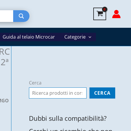
-
Ligier
JSRC
/
Guida al telaio Microcar
Microcar
Categorie
M8
SRC
F8
 2ª
MGO
1ª
s.
Cerca
2ª
CERCA
s.
 MGO
-
1009327
Dubbi sulla compatibilità?
quantità
Cerchi un ricambio che non