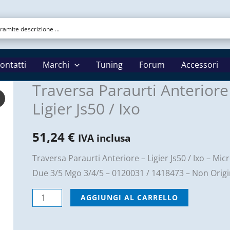
ontatti
Marchi
Tuning
Forum
Accessori
Traversa Paraurti Anteriore
Ligier Js50 / Ixo
51,24
€
IVA inclusa
Traversa Paraurti Anteriore – Ligier Js50 / Ixo – Mic
Due 3/5 Mgo 3/4/5 – 0120031 / 1418473 – Non Origi
Traversa
AGGIUNGI AL CARRELLO
Paraurti
Anteriore