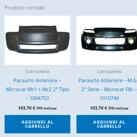
Prodotti correlati
Carrozzeria
Carrozzeria
Paraurto Anteriore –
Paraurto Anteriore – M.
Microcar Mc1 + Mc2 2° Tipo
2° Serie – Microcar F8c 
– 1004753
1010740
103,70
€
103,70
€
IVA inclusa
IVA inclusa
AGGIUNGI AL
AGGIUNGI AL
CARRELLO
CARRELLO