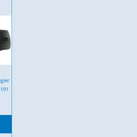
igier
1191