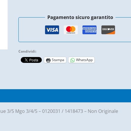
-
Ligier
Pagamento sicuro garantito
Js50
/
Ixo
quantità
Condividi:
Stampa
WhatsApp
)
r Due 3/5 Mgo 3/4/5 – 0120031 / 1418473 – Non Originale