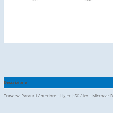
Descrizione
Informazioni aggiuntive
Recensioni (0
Traversa Paraurti Anteriore – Ligier Js50 / Ixo – Microca