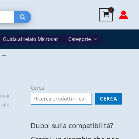
Anteriore
-
Ligier
Js50
Guida al telaio Microcar
/
Categorie
Ixo
 –
quantità
Cerca
rocar
CERCA
nale
Dubbi sulla compatibilità?
Cerchi un ricambio che non