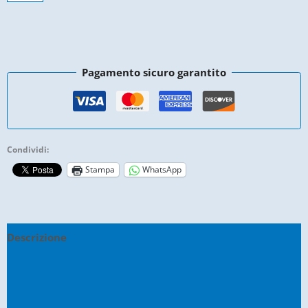
Puleggia
Lato
Cambio
Ligier
Pagamento sicuro garantito
Ixo
Js50
Js60
quantità
Condividi:
Stampa
WhatsApp
Descrizione
Informazioni aggiuntive
Recensioni (0)