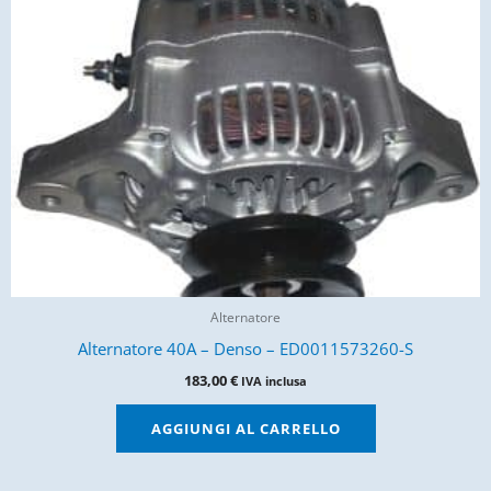
Alternatore
Alternatore 40A – Denso – ED0011573260-S
183,00
€
IVA inclusa
AGGIUNGI AL CARRELLO