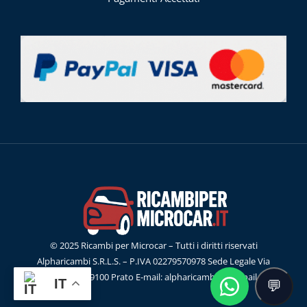
© 2025 Ricambi per Microcar – Tutti i diritti riservati
Alpharicambi S.R.L.S. – P.IVA 02279570978 Sede Legale Via
G.Ferraris, 55 59100 Prato E-mail: alpharicambisrl@gmail.com
IT