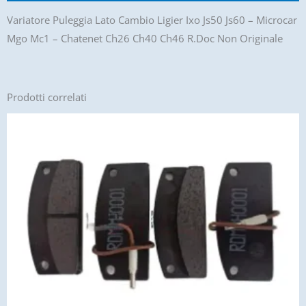
Variatore Puleggia Lato Cambio Ligier Ixo Js50 Js60 – Microcar
Mgo Mc1 – Chatenet Ch26 Ch40 Ch46 R.Doc Non Originale
Prodotti correlati