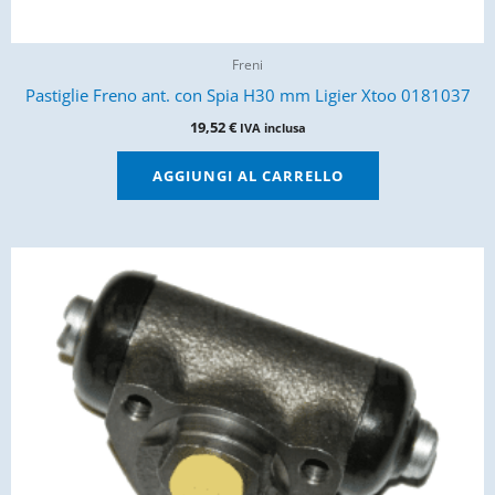
Freni
Pastiglie Freno ant. con Spia H30 mm Ligier Xtoo 0181037
19,52
€
IVA inclusa
AGGIUNGI AL CARRELLO