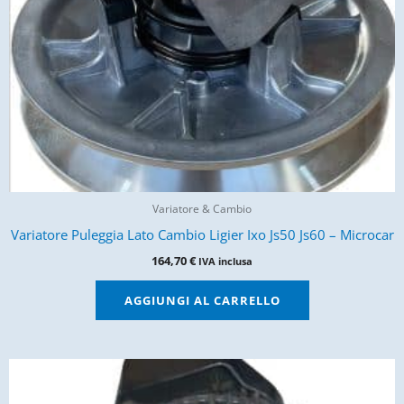
Variatore & Cambio
Variatore Puleggia Lato Cambio Ligier Ixo Js50 Js60 – Microcar
164,70
€
IVA inclusa
AGGIUNGI AL CARRELLO