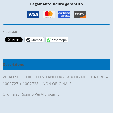
Pagamento sicuro garantito
Sx
X
Lig.Mic.Cha.Gre.
-
Condividi:
1002727
Stampa
WhatsApp
+
1002728
-
Non
Descrizione
Originale
quantità
VETRO SPECCHIETTO ESTERNO DX / SX X LIG.MIC.CHA.GRE. –
1002727 + 1002728 – NON ORIGINALE
Ordina su RicambiPerMicrocar.it