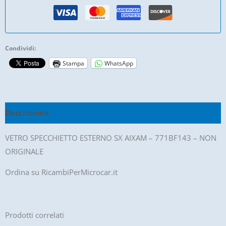
771Bf143
-
Non
Condividi:
Originale
Stampa
WhatsApp
quantità
Descrizione
VETRO SPECCHIETTO ESTERNO SX AIXAM – 771BF143 – NON
ORIGINALE
Ordina su RicambiPerMicrocar.it
Prodotti correlati