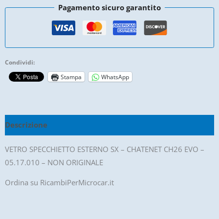
Pagamento sicuro garantito
Chatenet
Ch26
Evo
-
Condividi:
05.17.010
Stampa
WhatsApp
-
Non
Originale
quantità
Descrizione
VETRO SPECCHIETTO ESTERNO SX – CHATENET CH26 EVO –
05.17.010 – NON ORIGINALE
Ordina su RicambiPerMicrocar.it