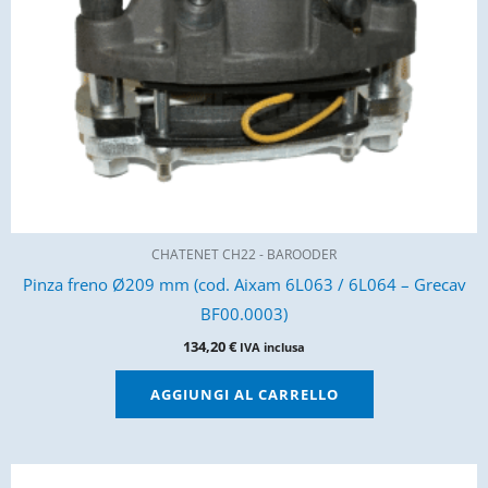
CHATENET CH22 - BAROODER
Pinza freno Ø209 mm (cod. Aixam 6L063 / 6L064 – Grecav
BF00.0003)
134,20
€
IVA inclusa
AGGIUNGI AL CARRELLO