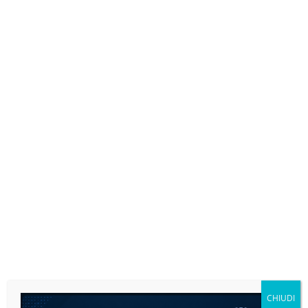
Microcar: la guida definitiva alla
manutenzione per risparmiare e
viaggiare in sicurezza
Lascia un commento
/
Guide
/ By
Ricambi per Microcar
Lascia un commento
Il tuo indirizzo email non sarà pubblicato.
I campi
obbligatori sono contrassegnati
*
Scrivi
CHIUDI
qui..