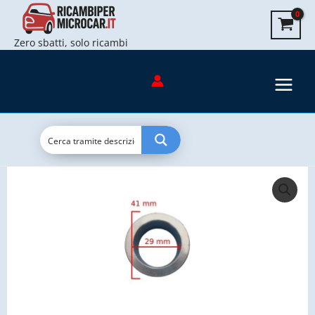
puleggia
Vai
conduttrice
al
compatibile
Zero sbatti, solo ricambi
contenuto
per
Aixam
quantità