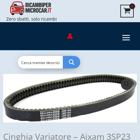
-
Vai
Aixam
al
3SP23
Zero sbatti, solo ricambi
contenuto
quantità
Cinghia Variatore – Aixam 3SP23