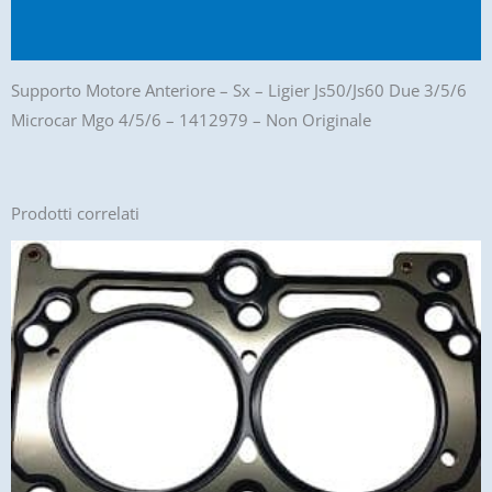
Recensioni (0)
Supporto Motore Anteriore – Sx – Ligier Js50/Js60 Due 3/5/6
Microcar Mgo 4/5/6 – 1412979 – Non Originale
Prodotti correlati